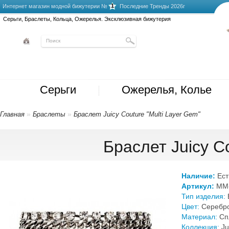
1
Интернет магазин модной бижутерии №
Последние Тренды 2026г
Серьги, Браслеты, Кольца, Ожерелья. Эксклюзивная бижутерия
Серьги
Ожерелья, Колье
»
»
Главная
Браслеты
Браслет Juicy Couture "Multi Layer Gem"
Браслет Juicy Co
Наличие:
Ест
Артикул:
MM-
Тип изделия:
Цвет:
Серебр
Материал:
Сп
Коллекция:
Ju