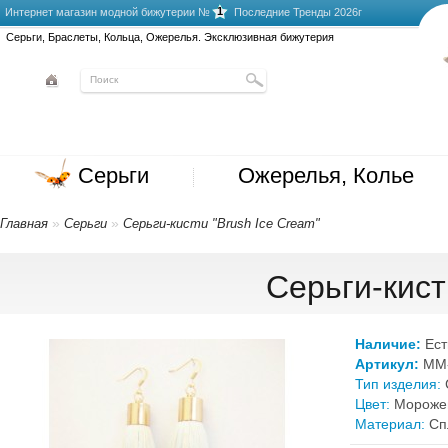
1
Интернет магазин модной бижутерии №
Последние Тренды 2026г
Серьги, Браслеты, Кольца, Ожерелья. Эксклюзивная бижутерия
Серьги
Ожерелья, Колье
»
»
Главная
Серьги
Серьги-кисти "Brush Ice Cream"
Серьги-кист
Наличие:
Ест
Артикул:
MM-
Тип изделия:
Цвет:
Мороже
Материал:
Сп