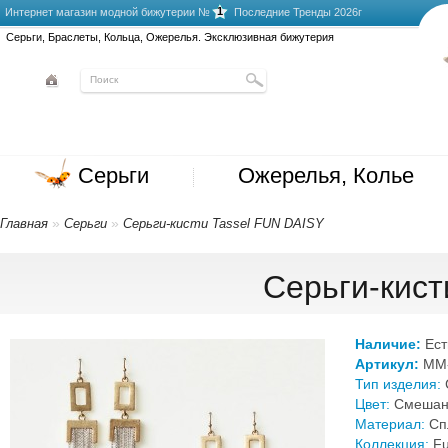
1
Интернет магазин модной бижутерии №
Последние Тренды 2026г
Серьги, Браслеты, Кольца, Ожерелья. Эксклюзивная бижутерия
Серьги
Ожерелья, Колье
»
»
Главная
Серьги
Серьги-кисти Tassel FUN DAISY
Серьги-кист
Наличие:
Ест
Артикул:
MM-
Тип изделия:
Цвет:
Смешан
Материал:
Сп
Коллекция:
Fu